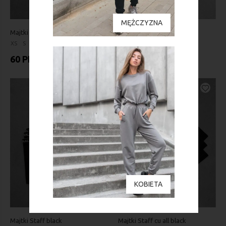
MĘŻCZYZNA
Majtki Staff khaki
Majtki Staff at black
XS
S
M
XS
S
60 PLN
73 PLN
KOBIETA
Majtki Staff black
Majtki Staff cu all black