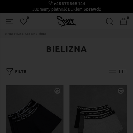
+48 573 569 144
Już mamy płatność BLIKiem
Sprawdź
0
0
Strona główna
Odzież
Bielizna
BIELIZNA
FILTR