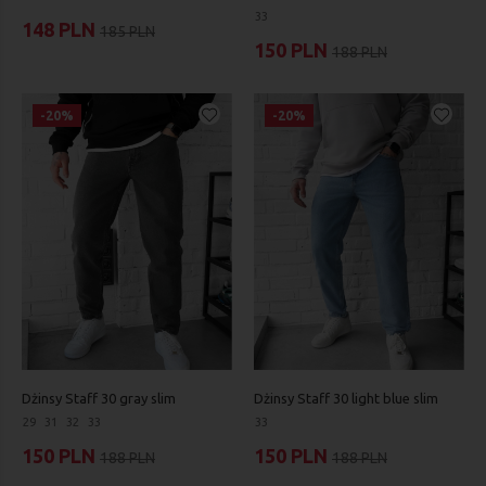
33
148 PLN
185 PLN
150 PLN
188 PLN
-20%
-20%
Dżinsy Staff 30 gray slim
Dżinsy Staff 30 light blue slim
29
31
32
33
33
150 PLN
150 PLN
188 PLN
188 PLN