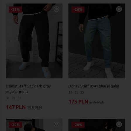
-21%
-20%
Dżinsy Staff 923 dark gray
Dżinsy Staff 0941 blue regular
regular mom
29
32
33
31
32
33
175 PLN
219 PLN
147 PLN
185 PLN
-20%
-20%