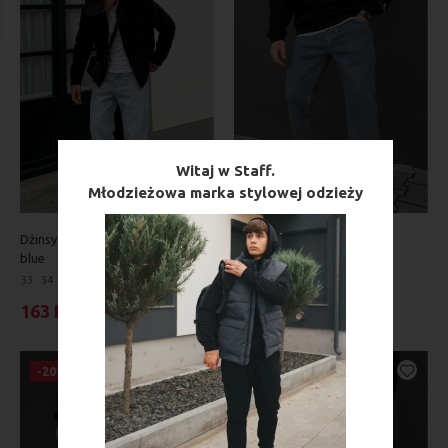
Witaj w Staff.
Młodzieżowa marka stylowej odzieży
Dżinsy Staff 09 loose fit light
Dżinsy Staff 2 blue regular
blue
29
30
31
32
33
34
33
34
164 PLN
205 PLN
163 PLN
204 PLN
-20%
-41%