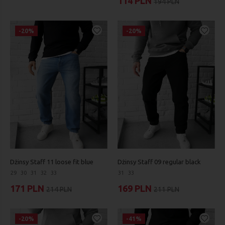
114 PLN
194 PLN
-20%
-20%
Dżinsy Staff 11 loose fit blue
Dżinsy Staff 09 regular black
29
30
31
32
33
31
33
171 PLN
169 PLN
214 PLN
211 PLN
-20%
-41%