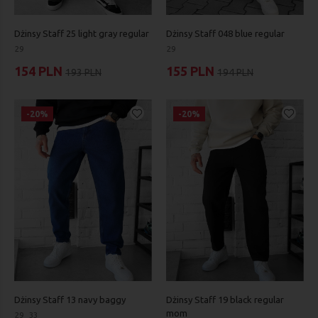
Dżinsy Staff 25 light gray regular
Dżinsy Staff 048 blue regular
29
29
154 PLN
155 PLN
193 PLN
194 PLN
-20%
-20%
Dżinsy Staff 13 navy baggy
Dżinsy Staff 19 black regular
mom
29
33