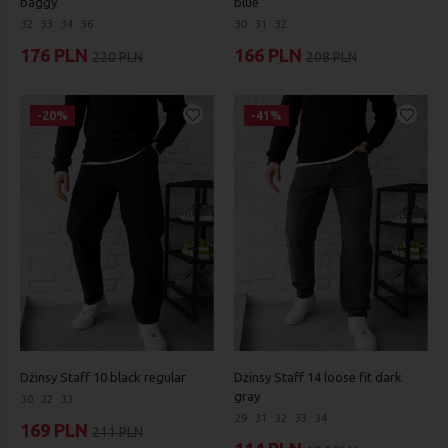
baggy
blue
32
33
34
36
30
31
32
176 PLN
166 PLN
220 PLN
208 PLN
-20%
-41%
Dżinsy Staff 10 black regular
Dżinsy Staff 14 loose fit dark
gray
30
32
33
29
31
32
33
34
169 PLN
211 PLN