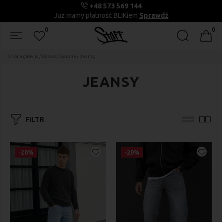
+48 573 569 144
Już mamy płatność BLIKiem
Sprawdź
0
0
Strona główna
Odzież
Spodnie
Jeansy
JEANSY
FILTR
-20%
-20%