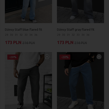
Dżinsy Staff blue flared fit
Dżinsy Staff gray flared fit
29
30
31
32
33
34
36
29
30
31
32
33
34
36
173 PLN
173 PLN
216 PLN
216 PLN
-20%
-20%