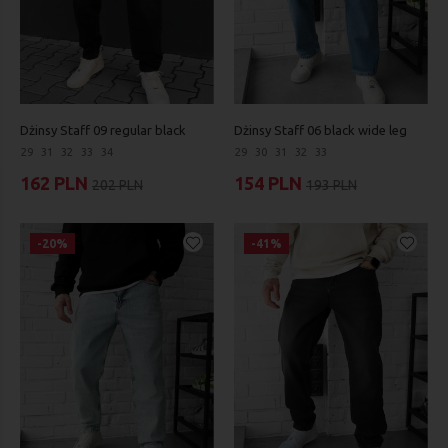
Dżinsy Staff 09 regular black
Dżinsy Staff 06 black wide leg
29
31
32
33
34
29
30
31
32
33
162 PLN
154 PLN
202 PLN
193 PLN
-20%
-41%