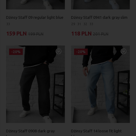
Dżinsy Staff 09 regular light blue
Dżinsy Staff 0941 dark gray slim
33
29
31
32
33
159 PLN
118 PLN
199 PLN
201 PLN
-20%
-20%
Dżinsy Staff 0908 dark gray
Dżinsy Staff 14 loose fit light