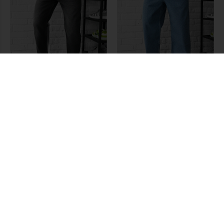
Dżinsy Staff 17 regular dark gray
Dżinsy Staff 23 blue baggy
30
31
32
33
33
111 PLN
169 PLN
188 PLN
211 PLN
-20%
-20%