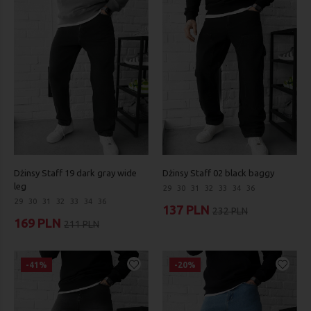
Dżinsy Staff 19 dark gray wide
Dżinsy Staff 02 black baggy
leg
29
30
31
32
33
34
36
29
30
31
32
33
34
36
137 PLN
232 PLN
169 PLN
211 PLN
-41%
-20%