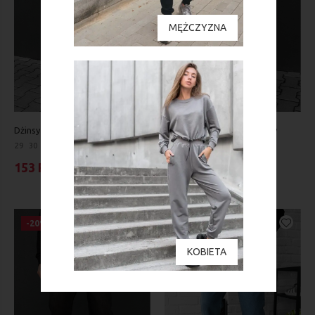
MĘŻCZYZNA
Dżinsy Staff 09 regular dark blue
Dżinsy Staff 0917 dark gray
baggy
29
30
32
31
32
33
34
36
153 PLN
191 PLN
126 PLN
213 PLN
-20%
-20%
KOBIETA