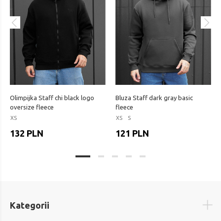
Olimpijka Staff chi black logo
Bluza Staff dark gray basic
oversize fleece
fleece
XS
XS
S
132 PLN
121 PLN
Kategorii