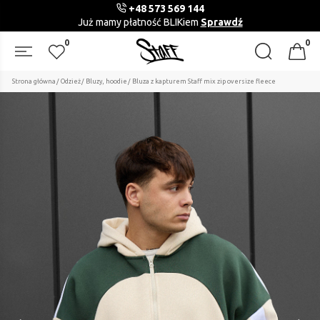
+48 573 569 144
Już mamy płatność BLIKiem
Sprawdź
0
0
Strona główna
Odzież
Bluzy, hoodie
Bluza z kapturem Staff mix zip oversize fleece