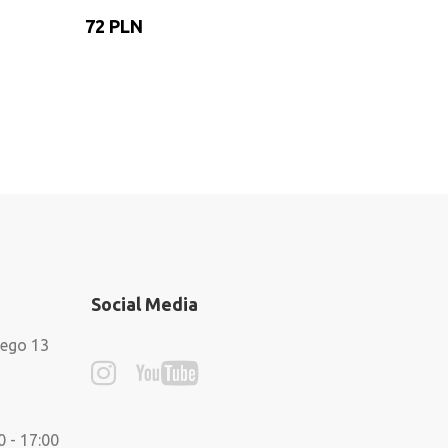
72 PLN
77 PLN
Social Media
iego 13
0 - 17:00