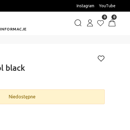
Instagram
YouTube
Kolekcja Zima 2025 rabaty -
0
0
INFORMACJE
l black
Niedostępne