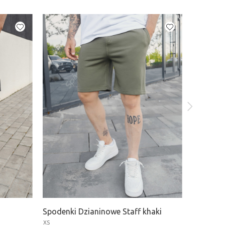
Spodenki Dzianinowe Staff khaki
Spodenki
XS
XS