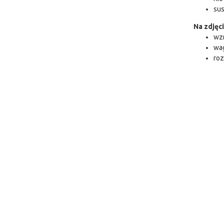
sus
Na zdjęci
wzr
wag
roz