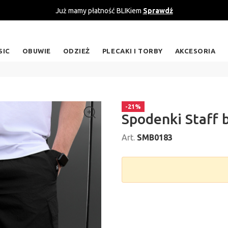
Już mamy płatność BLIKiem
Sprawdź
SIC
OBUWIE
ODZIEŻ
PLECAKI I TORBY
AKCESORIA
-21%
Spodenki Staff b
Art.
SMB0183