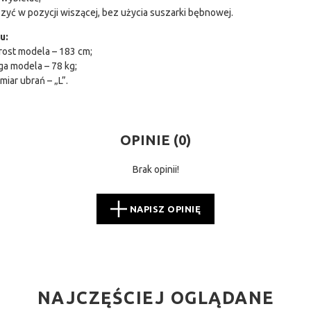
zyć w pozycji wiszącej, bez użycia suszarki bębnowej.
u:
ost modela – 183 cm;
a modela – 78 kg;
miar ubrań – „L”.
OPINIE (
0
)
Brak opinii!
NAPISZ OPINIĘ
NAJCZĘŚCIEJ OGLĄDANE