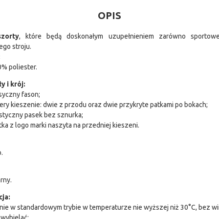
OPIS
szorty
, które będą doskonałym uzupełnieniem zarówno sportowe
go stroju.
:
% poliester.
 i krój:
syczny fason;
ery kieszenie: dwie z przodu oraz dwie przykryte patkami po bokach;
styczny pasek bez sznurka;
ka z logo marki naszyta na przedniej kieszeni.
o.
rny.
cja:
nie w standardowym trybie w temperaturze nie wyższej niż 30°C, bez wi
 wybielać;