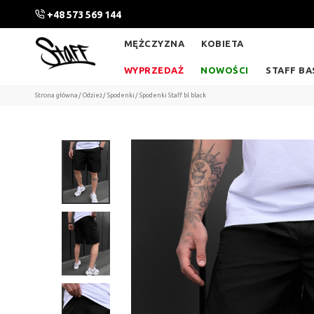
iczona, zdąż kupić
+48 573 569 144
Sprawdź
MĘŻCZYZNA
KOBIETA
WYPRZEDAŻ
NOWOŚCI
STAFF BA
Strona główna
Odzież
Spodenki
Spodenki Staff bl black