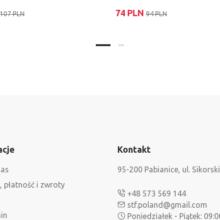
74 PLN
107 PLN
94 PLN
acje
Kontakt
nas
95-200 Pabianice, ul. Sikorsk
 płatność i zwroty
+48 573 569 144
stf.poland@gmail.com
in
Poniedziałek - Piątek: 09:0