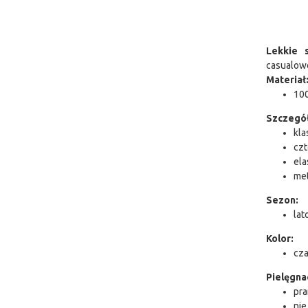
Lekkie 
casualowe
Materiał
100
Szczegóły
kla
czt
ela
met
Sezon:
lat
Kolor:
cza
Pielęgna
pra
nie