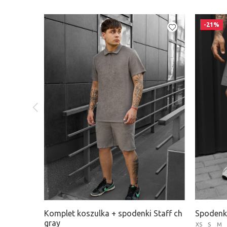
-21%
Komplet koszulka + spodenki Staff ch
Spodenki
gray
XS
S
M