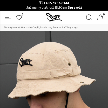
+48 573 569 144
Już mamy płatność BLIKiem
Sprawdź
0
0
Strona główna
Akcesoria
Czapki, kapelusze
Panama Staff beige logo