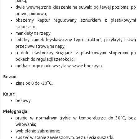
patką;
dwie wewnętrzne kieszenie na suwak: po lewej pozioma, po
prawej pionowa;
obszerny kaptur regulowany sznurkiem z plastikowymi
stoperami;
mankiety na rzepy;
solidny zamek błyskawiczny typu „traktor”, przykryty listwą
przeciwwiatrową na napy;
u dołu elastyczny ściągacz z plastikowymi stoperami po
bokach do regulacji szerokości;
metka z logo marki wszyta w szwie bocznym.
Sezon:
zima od 0 do -20°C.
Kolor:
beżowy.
Pielęgnacja:
pranie w normalnym trybie w temperaturze do 30°C, bez
wirowania;
wybielanie zabronione;
suszyć w stanie zawieszonym, bez użycia suszarki.