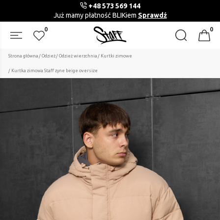
+48 573 569 144
Już mamy płatność BLIKiem
Sprawdź
0
0
Strona główna
Odzież
Odzież wierzchnia
Kurtki zimowe
Kurtka zimowa Staff zyne beige oversize